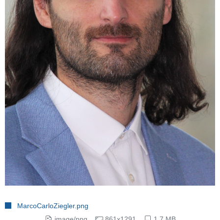
MarcoCarloZiegler.png
image/png
861x1291
1.7 MB