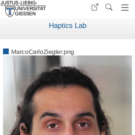
Haptics Lab
MarcoCarloZiegler.png