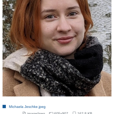
Michaela Jeschke.jpeg
image/jpeg
605x907
162.8 KB