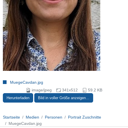
MuegeCavdan.jpg
image/jpeg
341x512
59.2 KB
Herunterladen
Bild in voller Größe anzeigen…
Startseite
Medien
Personen
Portrait Zuschnitte
MuegeCavdan.jpg