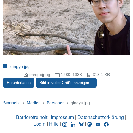
qingyu.jpg
image/jpeg
1280x1338
313.1 KB
Herunterladen
Bild in voller Größe anzeigen…
Startseite
Medien
Personen
qingyu.jpg
Barrierefreiheit
|
Impressum
|
Datenschutzerklärung
|
Login
|
Hilfe
|
|
|
|
|
|