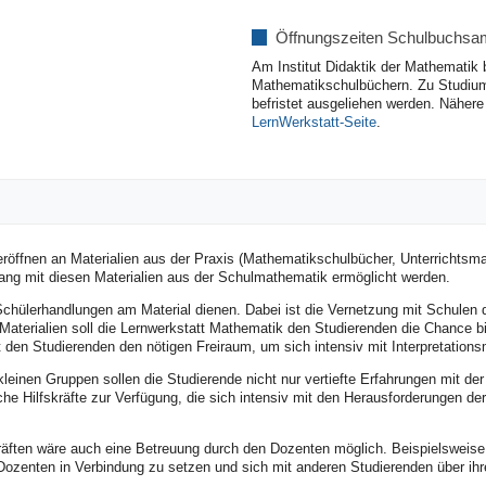
Öffnungszeiten Schulbuchs
Am Institut Didaktik der Mathematik 
Mathematikschulbüchern. Zu Studium
befristet ausgeliehen werden. Nähere
LernWerkstatt-Seite
.
 eröffnen an Materialien aus der Praxis (Mathematikschulbücher, Unterrichts
ang mit diesen Materialien aus der Schulmathematik ermöglicht werden.
chülerhandlungen am Material dienen. Dabei ist die Vernetzung mit Schulen
 Materialien soll die Lernwerkstatt Mathematik den Studierenden die Chance 
 den Studierenden den nötigen Freiraum, um sich intensiv mit Interpretatio
leinen Gruppen sollen die Studierende nicht nur vertiefte Erfahrungen mit de
e Hilfskräfte zur Verfügung, die sich intensiv mit den Herausforderungen de
räften wäre auch eine Betreuung durch den Dozenten möglich. Beispielsweise 
Dozenten in Verbindung zu setzen und sich mit anderen Studierenden über 