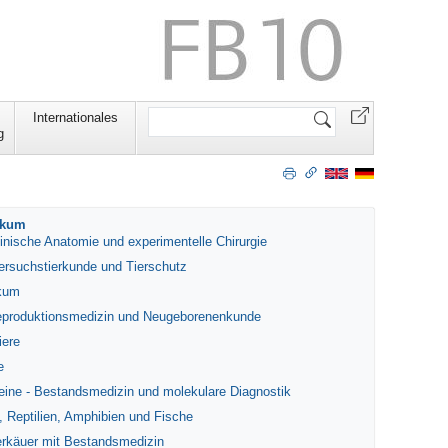
Website
Internationales
durchsuchen
g
nikum
linische Anatomie und experimentelle Chirurgie
Versuchstierkunde und Tierschutz
ikum
 Reproduktionsmedizin und Neugeborenenkunde
iere
e
weine - Bestandsmedizin und molekulare Diagnostik
l, Reptilien, Amphibien und Fische
derkäuer mit Bestandsmedizin