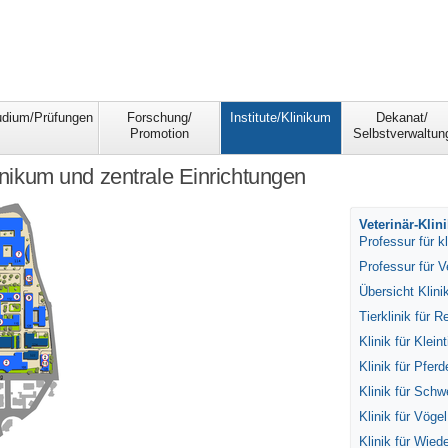
udium/Prüfungen
Forschung/
Institute/Klinikum
Dekanat/
Promotion
Selbstverwaltun
linikum und zentrale Einrichtungen
Veterinär-Kli
Professur für k
Professur für 
Übersicht Klin
Tierklinik für
Klinik für Kleint
Klinik für Pferd
Klinik für Sch
Klinik für Vöge
Klinik für Wie