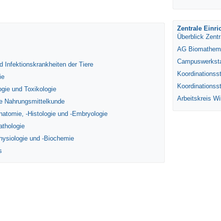
Zentrale Einr
Überblick Zentr
AG Biomathema
Campuswerksta
nd Infektionskrankheiten der Tiere
Koordinationsst
ie
Koordinationss
ogie und Toxikologie
Arbeitskreis Wi
iche Nahrungsmittelkunde
-Anatomie, -Histologie und -Embryologie
Pathologie
-Physiologie und -Biochemie
s