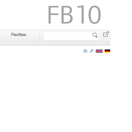
Website
FlexNow
durchsuchen