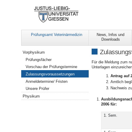
Prüfungsamt Veterinärmedizin
News, Infos und
Downloads
Navigation
Zulassungs
Vorphysikum
Prüfungsfächer
Für die Meldung zum na
Vorschau der Prüfungstermine
Unterlagen einzureiche
Zulassungsvoraussetzungen
Antrag auf
Anmeldetermine/ Fristen
Amtlich beg
Nachweis z
Unsere Prüfer
Physikum
Ausbildungsnac
2006 für:
1. Sem.