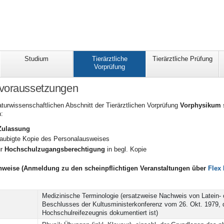
Studium
Tierärztliche
Tierärztliche Prüfung
Vorprüfung
voraussetzungen
turwissenschaftlichen Abschnitt der Tierärztlichen Vorprüfung
Vorphysikum
n:
 Zulassung
laubigte Kopie des Personalausweises
ur
Hochschulzugangsberechtigung
in begl. Kopie
hweise
(Anmeldung zu den scheinpflichtigen Veranstaltungen über
Flex
Medizinische Terminologie
(ersatzweise Nachweis von Latein-
Beschlusses der Kultusministerkonferenz vom 26. Okt. 1979, d
Hochschulreifezeugnis dokumentiert ist)