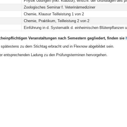
Physik Übungen (inkl. Klausur),
einschl. der Grundlagen des p
Zoologisches Seminar f. Veterinärmediziner
Chemie, Klausur Teilleistung 1 von 2
Chemie, Praktikum, Teilleistung 2 von 2
Einführung in d. Systematik d. einheimischen Blütenpflanzen un
scheinpflichtigen Veranstaltungen nach Semestern gegliedert, finden sie
pätestens zu dem Stichtag erbracht und in Flexnow abgebildet sein.
der entsprechenden Ladung zu den Prüfungsterminen hervorgehen.