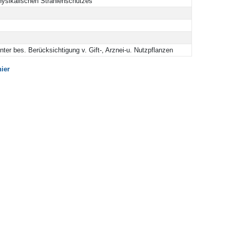
hysikalischen Strahlenschutzes
ter bes. Berücksichtigung v. Gift-, Arznei-u. Nutzpflanzen
hier