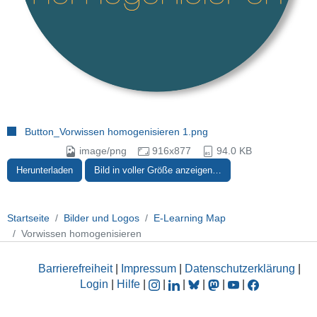
Button_Vorwissen homogenisieren 1.png
image/png
916x877
94.0 KB
Herunterladen
Bild in voller Größe anzeigen…
Startseite
Bilder und Logos
E-Learning Map
Vorwissen homogenisieren
Barrierefreiheit
|
Impressum
|
Datenschutzerklärung
|
Login
|
Hilfe
|
|
|
|
|
|