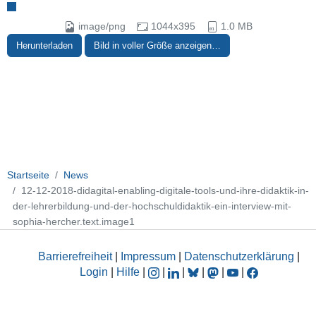
image/png
1044x395
1.0 MB
Herunterladen
Bild in voller Größe anzeigen…
Startseite
News
12-12-2018-didagital-enabling-digitale-tools-und-ihre-didaktik-in-
der-lehrerbildung-und-der-hochschuldidaktik-ein-interview-mit-
sophia-hercher.text.image1
Barrierefreiheit
|
Impressum
|
Datenschutzerklärung
|
Login
|
Hilfe
|
|
|
|
|
|