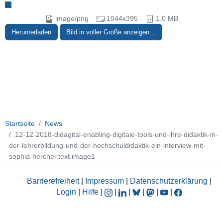
image/png
1044x395
1.0 MB
Herunterladen
Bild in voller Größe anzeigen…
Startseite
News
12-12-2018-didagital-enabling-digitale-tools-und-ihre-didaktik-in-
der-lehrerbildung-und-der-hochschuldidaktik-ein-interview-mit-
sophia-hercher.text.image1
Barrierefreiheit
|
Impressum
|
Datenschutzerklärung
|
Login
|
Hilfe
|
|
|
|
|
|