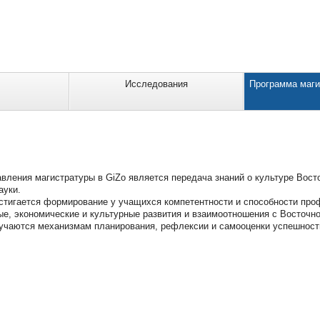
Исследования
Программа маги
вления магистратуры в GiZo является передача знаний о культуре Вост
ауки.
стигается формирование у учащихся компетентности и способности про
ые, экономические и культурные развития и взаимоотношения с Восточн
учаются механизмам планирования, рефлексии и самооценки успешности