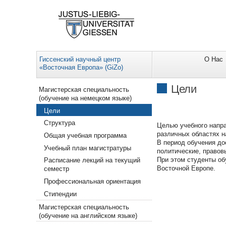
Гиссенский научный центр
О Нас
«Восточная Европа» (GiZo)
Navigation
Цели
Магистерская специальность
(обучение на немецком языке)
Цели
Структура
Целью учебного напра
различных областях н
Общая учебная программа
В период обучения до
Учебный план магистратуры
политические, правов
При этом студенты об
Расписание лекций на текущий
Восточной Европе.
семестр
Профессиональная ориентация
Cтипендии
Магистерская специальность
(обучение на английском языке)