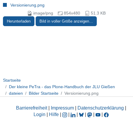
Versionierung.png
image/png
854x480
51.3 KB
Herunterladen
Bild in voller Größe anzeigen…
Startseite
Der kleine PeTra - das Plone-Handbuch der JLU Gießen
dateien
Bilder Startseite
Versionierung.png
Barrierefreiheit
|
Impressum
|
Datenschutzerklärung
|
Login
|
Hilfe
|
|
|
|
|
|