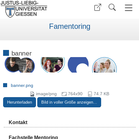
Famentoring
banner
banner.png
image/png
764x90
74.7 KB
Herunterladen
Bild in voller Größe anzeigen…
Kontakt
Fachstelle Mentoring