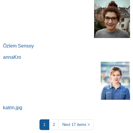
Özlem Sensoy
annaKro
katrin.jpg
1
2
Next 17 items
>