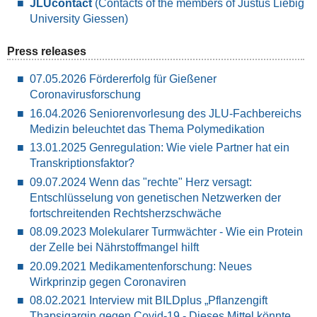
JLUcontact
(Contacts of the members of Justus Liebig
University Giessen)
Press releases
07.05.2026 Fördererfolg für Gießener
Coronavirusforschung
16.04.2026 Seniorenvorlesung des JLU-Fachbereichs
Medizin beleuchtet das Thema Polymedikation
13.01.2025 Genregulation: Wie viele Partner hat ein
Transkriptionsfaktor?
09.07.2024 Wenn das "rechte" Herz versagt:
Entschlüsselung von genetischen Netzwerken der
fortschreitenden Rechtsherzschwäche
08.09.2023 Molekularer Turmwächter - Wie ein Protein
der Zelle bei Nährstoffmangel hilft
20.09.2021 Medikamentenforschung: Neues
Wirkprinzip gegen Coronaviren
08.02.2021 Interview mit BILDplus „Pflanzengift
Thapsigargin gegen Covid-19 - Dieses Mittel könnte