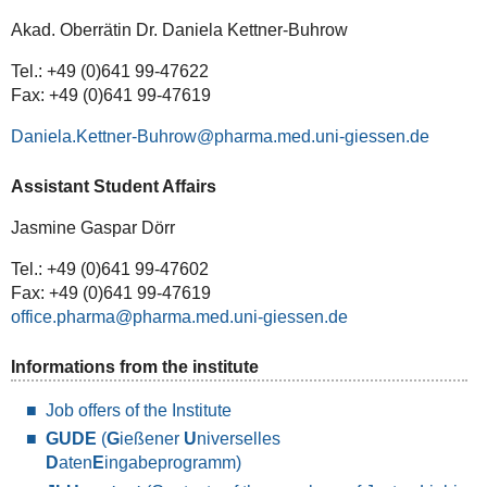
Akad. Oberrätin Dr. Daniela Kettner-Buhrow
Tel.: +49 (0)641 99-47622
Fax: +49 (0)641 99-47619
Daniela.Kettner-Buhrow
Assistant Student Affairs
Jasmine Gaspar Dörr
Tel.: +49 (0)641 99-47602
Fax: +49 (0)641 99-47619
office.pharma
Informations from the institute
Job offers of the Institute
GUDE
(
G
ießener
U
niverselles
D
aten
E
ingabeprogramm)