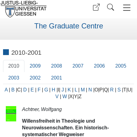
The Graduate Centre
2010-2001
2010
2009
2008
2007
2006
2005
2003
2002
2001
A
|
B
|C|
D
|
E
|
F
|
G
|
H
|I|
J
|
K
|
L
|
M
|
N
|O|P|Q|
R
|
S
|T|U|
V
|
W
|X|Y|Z
Achtner, Wolfgang
Willensfreiheit in Theologie und
Neurowissenschaften. Ein historisch-
systematischer Wegweiser