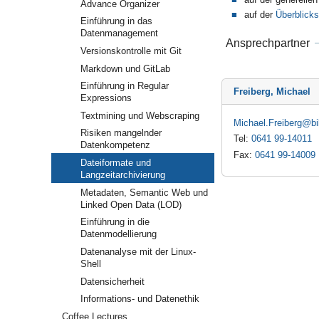
Advance Organizer
auf der
Überblickss
Einführung in das
Datenmanagement
Ansprechpartner
Versionskontrolle mit Git
Markdown und GitLab
Einführung in Regular
Freiberg, Michael
Expressions
Textmining und Webscraping
Michael.Freiberg
Risiken mangelnder
Tel:
0641 99-14011
Datenkompetenz
Fax:
0641 99-14009
Dateiformate und
Langzeitarchivierung
Metadaten, Semantic Web und
Linked Open Data (LOD)
Einführung in die
Datenmodellierung
Datenanalyse mit der Linux-
Shell
Datensicherheit
Informations- und Datenethik
Coffee Lectures