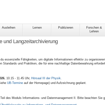
Ausleihen
Lernen
Publizieren
Forschen &
Lehren
e und Langzeitarchivierung
 du essenzielle Fähigkeiten, um digitale Informationen effektiv zu organisiere
en Standards und Praktiken, die für eine nachhaltige Datenbewahrung erforderl
026
, 10.15 - 11.45 Uhr,
Hörsaal III der Physik
.
siehe
UB-Termine
auf der Homepage) und Aufzeichnung geplant.
 Teil des Moduls Informations- und Datenmanagement II. Bitte beachten Sie g
n
Überblicksseite zu Informations- und Datenmanagement