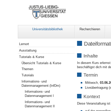
Universitätsbibliothek
Recherchieren
Navigation
Dateiformat
Lernort
Ausstattung
Inhalte
Tutorials & Kurse
In diesem Kurs erlernst
Übersicht Tutorials & Kurse
beschäftigst dich mit d
Themen
Termin
Tutorials
Informations- und
Mittwoch,
03.06.2
Datenmanagement (InfDm)
Liveübertragung (
Informations- und
Kontext
Datenmanagement I
Informations- und
Diese Veranstaltung ist
Datenmanagement II
auf der generelle