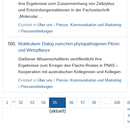
ihre Ergebnisse zum Zusammenhang von Zellzyklus
und Entzündungsreaktionen in der Fachzeitschrift
„Molecular ...
Existiert in
Über uns
/
Presse, Kommunikation und Marketing
/
Pressemitteilungen
Molekularer Dialog zwischen phytopathogenen Pilzen
und Wirtspflanze
Gießener Wissenschaftlerin veröffentlicht ihre
Ergebnisse zum Erreger des Flachs-Rostes in PNAS –
Kooperation mit australischen Kolleginnen und Kollegen
Existiert in
Über uns
/
Presse, Kommunikation und Marketing
/
Pressemitteilungen
...
1
52
53
54
55
56
57
58
...
100
D
n
(aktuell)
1
I