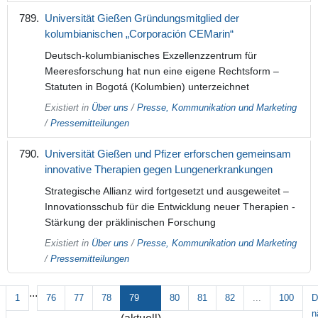
Universität Gießen Gründungsmitglied der
kolumbianischen „Corporación CEMarin“
Deutsch-kolumbianisches Exzellenzzentrum für
Meeresforschung hat nun eine eigene Rechtsform –
Statuten in Bogotá (Kolumbien) unterzeichnet
Existiert in
Über uns
/
Presse, Kommunikation und Marketing
/
Pressemitteilungen
Universität Gießen und Pfizer erforschen gemeinsam
innovative Therapien gegen Lungenerkrankungen
Strategische Allianz wird fortgesetzt und ausgeweitet –
Innovationsschub für die Entwicklung neuer Therapien -
Stärkung der präklinischen Forschung
Existiert in
Über uns
/
Presse, Kommunikation und Marketing
/
Pressemitteilungen
...
1
76
77
78
79
80
81
82
...
100
D
n