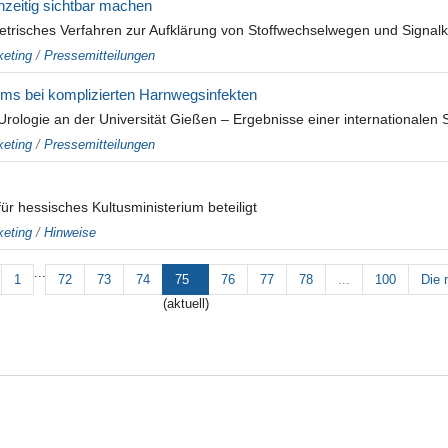
hzeitig sichtbar machen
trisches Verfahren zur Aufklärung von Stoffwechselwegen und Signalk
eting
/
Pressemitteilungen
kums bei komplizierten Harnwegsinfekten
rologie an der Universität Gießen – Ergebnisse einer internationalen S
eting
/
Pressemitteilungen
r hessisches Kultusministerium beteiligt
eting
/
Hinweise
...
1
72
73
74
75
76
77
78
...
100
Die 
(aktuell)