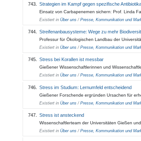
Strategien im Kampf gegen spezifische Antibiotik
Einsatz von Carbapenemen sichern: Prof. Linda Falg
Existiert in
Über uns
/
Presse, Kommunikation und Mark
Streifenanbausysteme: Wege zu mehr Biodiversitä
Professur für Ökologischen Landbau der Universit
Existiert in
Über uns
/
Presse, Kommunikation und Mark
Stress bei Korallen ist messbar
Gießener Wissenschaftlerinnen und Wissenschaftl
Existiert in
Über uns
/
Presse, Kommunikation und Mark
Stress im Studium: Lernumfeld entscheidend
Gießener Forschende ergründen Ursachen für erhö
Existiert in
Über uns
/
Presse, Kommunikation und Mark
Stress ist ansteckend
Wissenschaftlerteam der Universitäten Gießen und
Existiert in
Über uns
/
Presse, Kommunikation und Mark