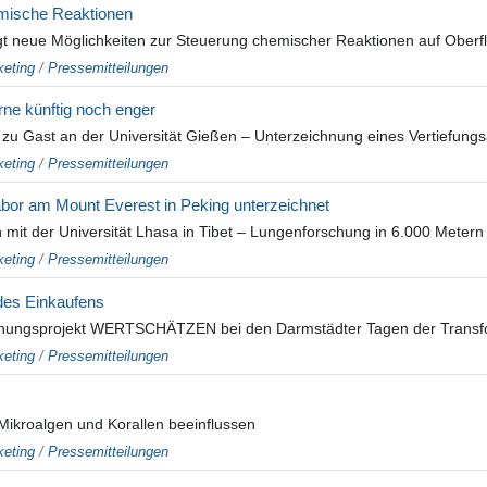
emische Reaktionen
neue Möglichkeiten zur Steuerung chemischer Reaktionen auf Oberfläch
eting
/
Pressemitteilungen
rne künftig noch enger
 zu Gast an der Universität Gießen – Unterzeichnung eines Vertiefung
eting
/
Pressemitteilungen
r am Mount Everest in Peking unterzeichnet
mit der Universität Lhasa in Tibet – Lungenforschung in 6.000 Meter
eting
/
Pressemitteilungen
 des Einkaufens
schungsprojekt WERTSCHÄTZEN bei den Darmstädter Tagen der Transfo
eting
/
Pressemitteilungen
ikroalgen und Korallen beeinflussen
eting
/
Pressemitteilungen