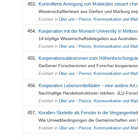
Kontrollierte Anregung von Molekülen steuert ch
Wissenschaftlerteam aus Gießen und Marburg zeigt 
Existiert in
Über uns
/
Presse, Kommunikation und Mark
Kooperation mit der Monash University in Melbou
14-köpfige Wissenschaftsdelegation aus Australien
Existiert in
Über uns
/
Presse, Kommunikation und Mark
Kooperationsabkommen zum Höhenforschungslabo
Gießener Forscherinnen und Forscher kooperieren 
Existiert in
Über uns
/
Presse, Kommunikation und Mark
Kooperative Lebensmittelläden – eine andere Art
Nachhaltige Handelsstrukturen stärken: JLU-For
Existiert in
Über uns
/
Presse, Kommunikation und Mark
Korallen-Skelette als Fenster in die Vergangenheit
Wie Umweltbedingungen die Gemeinschaften von M
Existiert in
Über uns
/
Presse, Kommunikation und Mark