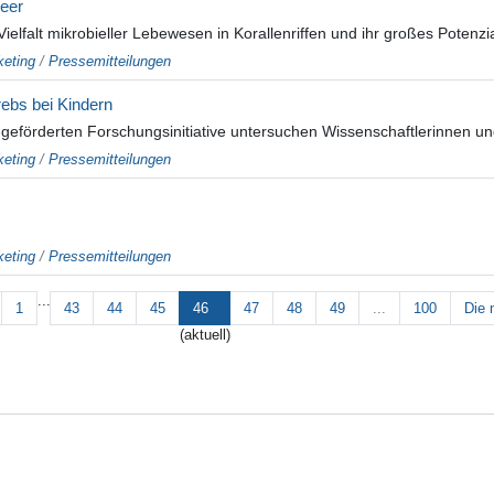
Meer
Vielfalt mikrobieller Lebewesen in Korallenriffen und ihr großes Potenzi
eting
/
Pressemitteilungen
ebs bei Kindern
geförderten Forschungsinitiative untersuchen Wissenschaftlerinnen und
eting
/
Pressemitteilungen
eting
/
Pressemitteilungen
...
1
43
44
45
46
47
48
49
...
100
Die 
(aktuell)