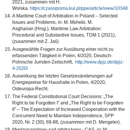
2021, zusammen mit H.
Wolska.
https://czasopisma.kul.pl/ppe/article/view/10348
A Maritime Court of Arbitration in Poland – Selected
Issues and Problems, in: M. Mohebi, M.
Asgharian (Hrsg.), Maritime Law Arbitration:
Procedural and Substantive Issues, TDM 1 (2021),
(zusammen mit Z. Jaś)
Ausgewählte Fragen zur Ausübung einer nicht zu
erfassenden Tätigkeit in Polen, 4/2020, Deutsch-
Polnische Juristen-Zeitschrift,
http://www.dpjz.de/dpjz-
4-2020/
Auswirkung der letzten Gesetzesänderungen auf
Energiepreise für Haushalte in Polen, 4/2020,
Osteuropa-Recht.
The Federal Constitutional Court Decisions: „The
Right to be Forgotten I” and „The Right to be Forgotten
II” – The Expectation of Increased Cooperation with the
Concurrent Need to Maintain Independence, SPP
2020, Nr. 2 (30), 69-88, (zusammen mit D. Mengeler).
Międzynarodowy sąd arbitrażowy - CAS, in: M.