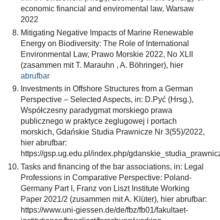
economic financial and enviromental law, Warsaw
2022
Mitigating Negative Impacts of Marine Renewable
Energy on Biodiversity: The Role of International
Environmental Law, Prawo Morskie 2022, No XLII
(zasammen mit T. Marauhn , A. Böhringer), hier
abrufbar
Investments in Offshore Structures from a German
Perspective – Selected Aspects, in: D.Pyć (Hrsg.),
Współczesny paradygmat morskiego prawa
publicznego w praktyce żeglugowej i portach
morskich, Gdańskie Studia Prawnicze Nr 3(55)/2022,
hier abrufbar:
https://gsp.ug.edu.pl/index.php/gdanskie_studia_prawnicz
Tasks and financing of the bar associations, in: Legal
Professions in Comparative Perspective: Poland-
Germany Part I, Franz von Liszt Institute Working
Paper 2021/2 (zusammen mit A. Klüter), hier abrufbar:
https://www.uni-giessen.de/de/fbz/fb01/fakultaet-