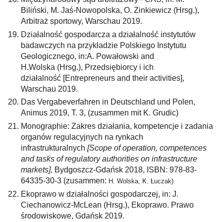
Biliński, M. Jaś-Nowopolska, O. Zinkiewicz (Hrsg.),
Arbitraż sportowy, Warschau 2019.
Działalność gospodarcza a działalność instytutów
badawczych na przykładzie Polskiego Instytutu
Geologicznego, in:A. Powałowski and
H.Wolska (Hrsg.), Przedsiębiorcy i ich
działalność [Entrepreneurs and their activities],
Warschau 2019.
Das Vergabeverfahren in Deutschland und Polen,
Animus 2019, T. 3, (zusammen mit K. Grudic)
Monographie: Zakres działania, kompetencje i zadania
organów regulacyjnych na rynkach
infrastrukturalnych
[Scope of operation, competences
and tasks of regulatory authorities on infrastructure
markets],
Bydgoszcz-Gdańsk 2018, ISBN: 978-83-
64335-30-3 (zusammen:
H. Wolska, K. Łuczak)
Ekoprawo w działalności gospodarczej, in: J.
Ciechanowicz-McLean (Hrsg.), Ekoprawo. Prawo
środowiskowe, Gdańsk 2019.