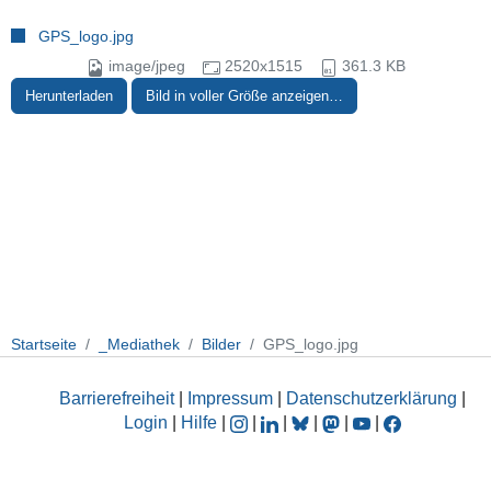
GPS_logo.jpg
image/jpeg
2520x1515
361.3 KB
Herunterladen
Bild in voller Größe anzeigen…
Startseite
_Mediathek
Bilder
GPS_logo.jpg
Barrierefreiheit
|
Impressum
|
Datenschutzerklärung
|
Login
|
Hilfe
|
|
|
|
|
|