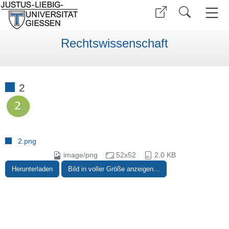
Rechtswissenschaft
2
2.png
image/png
52x52
2.0 KB
Herunterladen
Bild in voller Größe anzeigen…