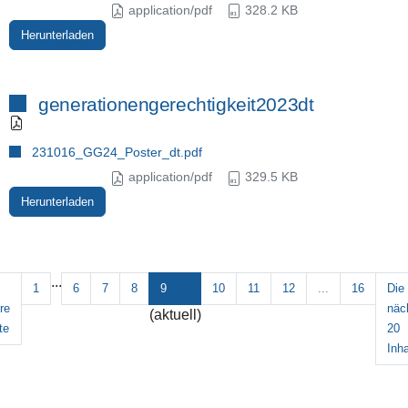
application/pdf
328.2 KB
Herunterladen
generationengerechtigkeit2023dt
231016_GG24_Poster_dt.pdf
application/pdf
329.5 KB
Herunterladen
...
1
6
7
8
9
10
11
12
...
16
Die
re
näc
(aktuell)
te
20
Inha