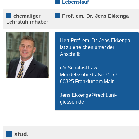
Lebenslauf
ehemaliger
Prof. em. Dr. Jens Ekkenga
Lehrstuhlinhaber
Herr Prof. em. Dr. Jens Ekkenga
ist zu erreichen unter der
Anschrift:
c/o Schalast Law
Mendelssohnstraße 75-77
60325 Frankfurt am Main
Jens.Ekkenga
stud.