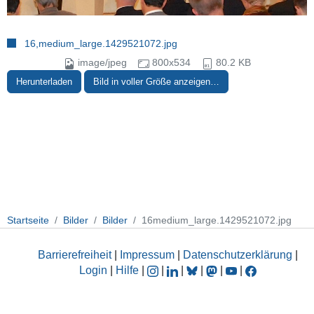
16,medium_large.1429521072.jpg
image/jpeg
800x534
80.2 KB
Herunterladen
Bild in voller Größe anzeigen…
Startseite
Bilder
Bilder
16medium_large.1429521072.jpg
Barrierefreiheit
|
Impressum
|
Datenschutzerklärung
|
Login
|
Hilfe
|
|
|
|
|
|