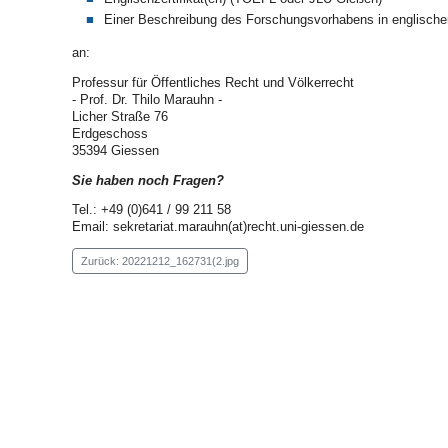
Einer Beschreibung des Forschungsvorhabens in englischer 
an:
Professur für Öffentliches Recht und Völkerrecht
- Prof. Dr. Thilo Marauhn -
Licher Straße 76
Erdgeschoss
35394 Giessen
Sie haben noch Fragen?
Tel.: +49 (0)641 / 99 211 58
Email:
sekretariat.marauhn(at)recht.uni-giessen.de
Zurück: 20221212_162731(2.jpg