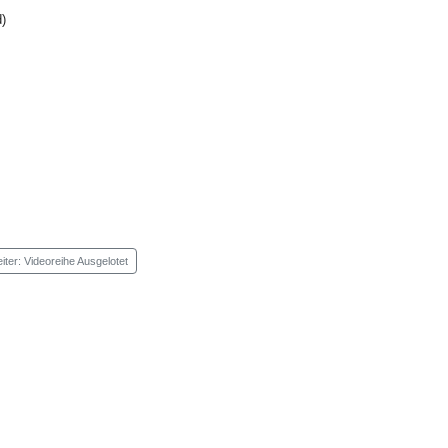
)
iter: Videoreihe Ausgelotet