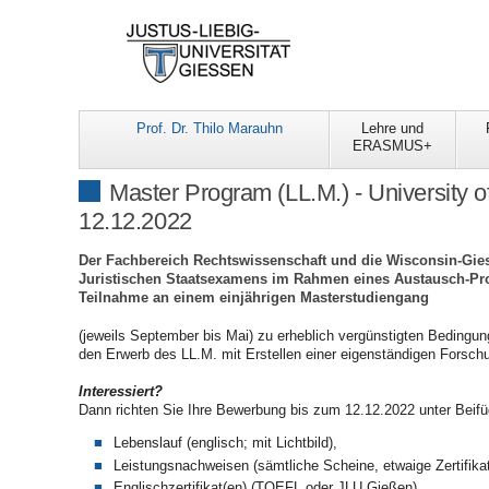
Prof. Dr. Thilo Marauhn
Lehre und
ERASMUS+
Master Program (LL.M.) - University
12.12.2022
Der Fachbereich Rechtswissenschaft und die Wisconsin-Gies
Juristischen Staatsexamens im Rahmen eines Austausch-Pro
Teilnahme an einem einjährigen Masterstudiengang
(jeweils September bis Mai) zu erheblich vergünstigten Bedingu
den Erwerb des LL.M. mit Erstellen einer eigenständigen Forschu
Interessiert?
Dann richten Sie Ihre Bewerbung bis zum 12.12.2022 unter Beif
Lebenslauf (englisch; mit Lichtbild),
Leistungsnachweisen (sämtliche Scheine, etwaige Zertifik
Englischzertifikat(en) (TOEFL oder JLU Gießen)