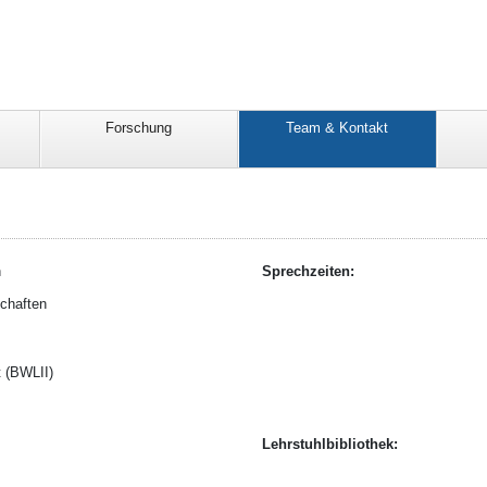
Forschung
Team & Kontakt
n
Sprechzeiten:
chaften
 (BWLII)
Lehrstuhlbibliothek: