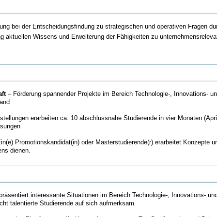
ung bei der Entscheidungsfindung zu strategischen und operativen Fragen dur
ng aktuellen Wissens und Erweiterung der Fähigkeiten zu unternehmensreleva
ft
– Förderung spannender Projekte im Bereich Technologie-, Innovations- 
land
stellungen erarbeiten ca. 10 abschlussnahe Studierende in vier Monaten (Apri
ösungen
in(e) Promotionskandidat(in) oder Masterstudierende(r) erarbeitet Konzepte u
ens dienen.
räsentiert interessante Situationen im Bereich Technologie-, Innovations- u
t talentierte Studierende auf sich aufmerksam.