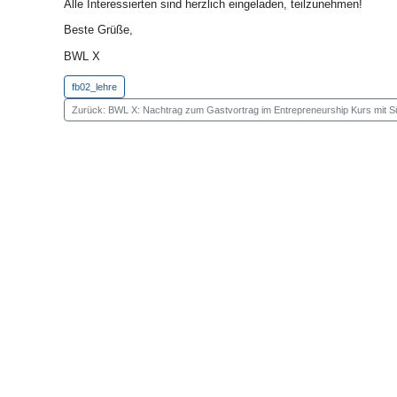
Alle Interessierten sind herzlich eingeladen, teilzunehmen!
Beste Grüße,
BWL X
fb02_lehre
Zurück: BWL X: Nachtrag zum Gastvortrag im Entrepreneurship Kurs mit 