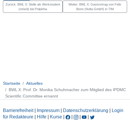
Zurück: BWL X: Stelle als Werkstudent
Weiter: BWL X: Gastvortrag von Felix
(m/w/d) bei Polpinha
Bonn (Nolta GmbH) in TIM
Startseite
Aktuelles
BWL X: Prof. Dr. Monika Schuhmacher zum Mitglied des IPDMC
Scientific Committee ernannt
Barrierefreiheit
|
Impressum
|
Datenschutzerklärung
|
Login
für Redakteure
|
Hilfe
|
Kurse
|
|
|
|