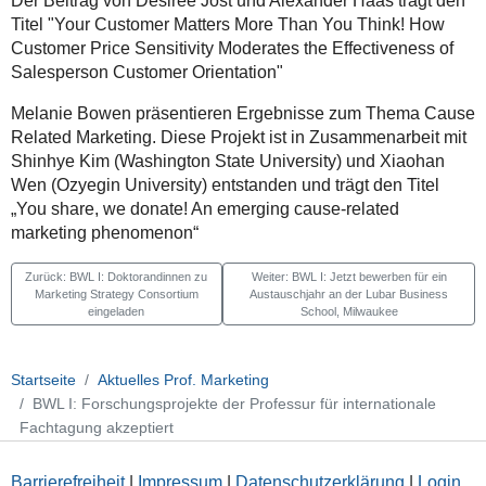
Der Beitrag von Desiree Jost und Alexander Haas trägt den
Titel "Your Customer Matters More Than You Think! How
Customer Price Sensitivity Moderates the Effectiveness of
Salesperson Customer Orientation"
Melanie Bowen präsentieren Ergebnisse zum Thema Cause
Related Marketing. Diese Projekt ist in Zusammenarbeit mit
Shinhye Kim (Washington State University) und Xiaohan
Wen (Ozyegin University) entstanden und trägt den Titel
„You share, we donate! An emerging cause-related
marketing phenomenon“
Zurück: BWL I: Doktorandinnen zu
Weiter: BWL I: Jetzt bewerben für ein
Marketing Strategy Consortium
Austauschjahr an der Lubar Business
eingeladen
School, Milwaukee
Startseite
Aktuelles Prof. Marketing
BWL I: Forschungsprojekte der Professur für internationale
Fachtagung akzeptiert
Barrierefreiheit
|
Impressum
|
Datenschutzerklärung
|
Login