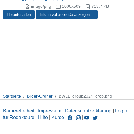
image/png
1000x509
713.7 KB
Herunterladen
Bild in voller Größe anzeigen…
Startseite
Bilder-Ordner
BWL1_group2024_crop.png
Barrierefreiheit
|
Impressum
|
Datenschutzerklärung
|
Login
für Redakteure
|
Hilfe
|
Kurse
|
|
|
|