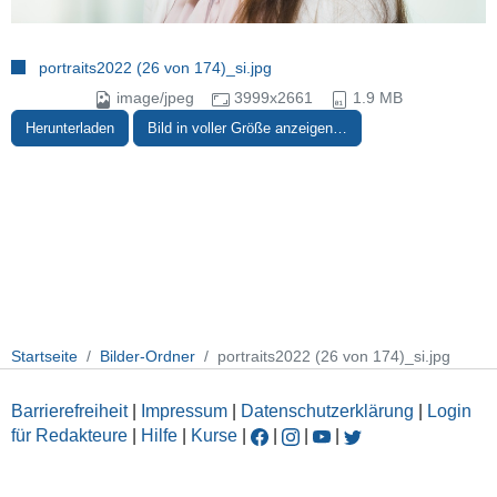
portraits2022 (26 von 174)_si.jpg
image/jpeg
3999x2661
1.9 MB
Herunterladen
Bild in voller Größe anzeigen…
Startseite
Bilder-Ordner
portraits2022 (26 von 174)_si.jpg
Barrierefreiheit
|
Impressum
|
Datenschutzerklärung
|
Login
für Redakteure
|
Hilfe
|
Kurse
|
|
|
|