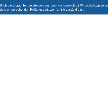
ßlich die erbrachten Leistungen aus dem Fachbereich 02 Wirtschaftswissensc
i dem entsprechenden Prüfungsamt, wer für Sie zuständig ist.