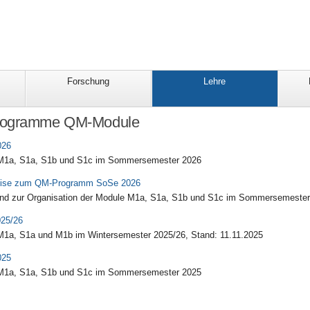
Forschung
Lehre
rogramme QM-Module
026
M1a, S1a, S1b und S1c im Sommersemester 2026
weise zum QM-Programm SoSe 2026
nd zur Organisation der Module M1a, S1a, S1b und S1c im Sommersemester
25/26
1a, S1a und M1b im Wintersemester 2025/26, Stand: 11.11.2025
025
M1a, S1a, S1b und S1c im Sommersemester 2025