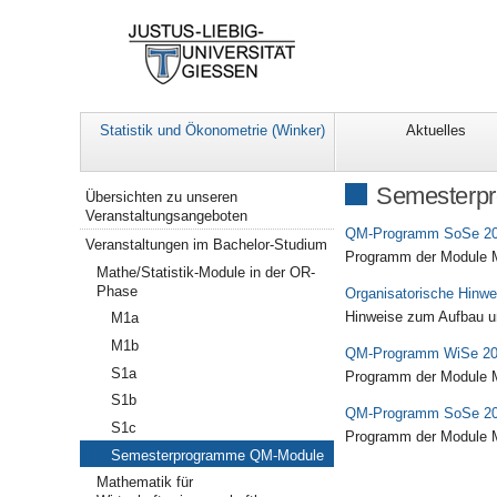
Statistik und Ökonometrie (Winker)
Aktuelles
Navigation
Semesterp
Übersichten zu unseren
Veranstaltungsangeboten
QM-Programm SoSe 2
Veranstaltungen im Bachelor-Studium
Programm der Module 
Mathe/Statistik-Module in der OR-
Phase
Organisatorische Hin
Hinweise zum Aufbau u
M1a
M1b
QM-Programm WiSe 20
S1a
Programm der Module M
S1b
QM-Programm SoSe 2
S1c
Programm der Module 
Semesterprogramme QM-Module
Mathematik für