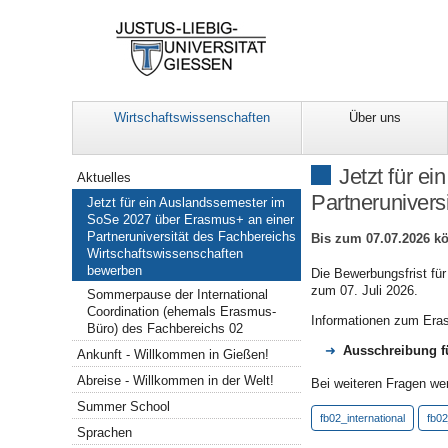
Wirtschaftswissenschaften
Über uns
Navigation
Jetzt für e
Aktuelles
Partnerunivers
Jetzt für ein Auslandssemester im
SoSe 2027 über Erasmus+ an einer
Partneruniversität des Fachbereichs
Bis zum 07.07.2026 k
Wirtschaftswissenschaften
bewerben
Die Bewerbungsfrist für
zum 07. Juli 2026.
Sommerpause der International
Coordination (ehemals Erasmus-
Informationen zum Er
Büro) des Fachbereichs 02
Ausschreibung f
Ankunft - Willkommen in Gießen!
Abreise - Willkommen in der Welt!
Bei weiteren Fragen wen
Summer School
fb02_international
fb0
Sprachen