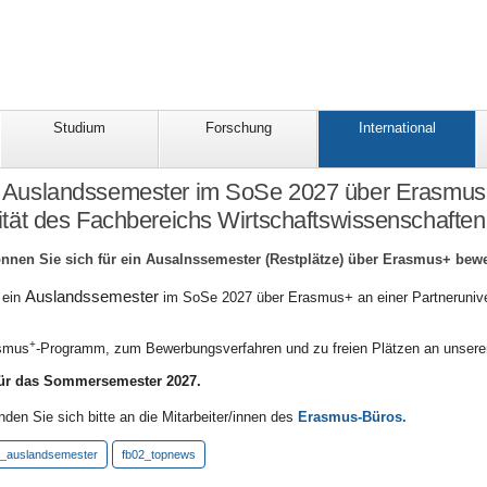
Studium
Forschung
International
in Auslandssemester im SoSe 2027 über Erasmus
ität des Fachbereichs Wirtschaftswissenschafte
önnen Sie sich für ein Ausalnssemester (Restplätze) über Erasmus+ bew
Auslandssemester
 ein
im SoSe 2027 über Erasmus+ an einer Partneruniver
+
asmus
-Programm, zum Bewerbungsverfahren und zu freien Plätzen an unseren 
ür das Sommersemester 2027.
den Sie sich bitte an die Mitarbeiter/innen des
Erasmus-Büros.
2_auslandsemester
fb02_topnews