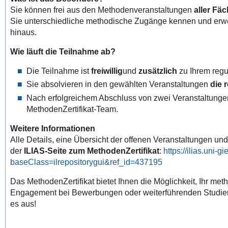
Sie können frei aus den Methodenveranstaltungen
aller Fä
Sie unterschiedliche methodische Zugänge kennen und erwe
hinaus.
Wie läuft die Teilnahme ab?
Die Teilnahme ist
freiwillig
und
zusätzlich
zu Ihrem regu
Sie absolvieren in den gewählten Veranstaltungen
die 
Nach erfolgreichem Abschluss von zwei Veranstaltungen 
MethodenZertifikat-Team.
Weitere Informationen
Alle Details, eine Übersicht der offenen Veranstaltungen un
der
ILIAS-Seite zum MethodenZertifikat
:
https://ilias.uni-g
baseClass=ilrepositorygui&ref_id=437195
Das MethodenZertifikat bietet Ihnen die Möglichkeit, Ihr meth
Engagement bei Bewerbungen oder weiterführenden Studien
es aus!