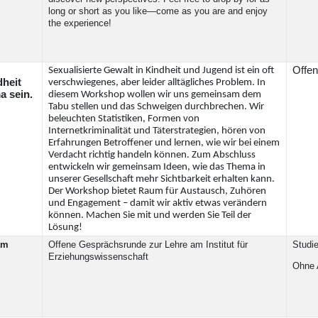
long or short as you like—come as you are and enjoy
the experience!
Offen
Sexualisierte Gewalt in Kindheit und Jugend ist ein oft
dheit
verschwiegenes, aber leider alltägliches Problem. In
a sein.
diesem Workshop wollen wir uns gemeinsam dem
Tabu stellen und das Schweigen durchbrechen. Wir
beleuchten Statistiken, Formen von
Internetkriminalität und Täterstrategien, hören von
Erfahrungen Betroffener und lernen, wie wir bei einem
Verdacht richtig handeln können. Zum Abschluss
entwickeln wir gemeinsam Ideen, wie das Thema in
unserer Gesellschaft mehr Sichtbarkeit erhalten kann.
Der Workshop bietet Raum für Austausch, Zuhören
und Engagement – damit wir aktiv etwas verändern
können. Machen Sie mit und werden Sie Teil der
Lösung!
am
Offene Gesprächsrunde zur Lehre am Institut für
Studi
Erziehungswissenschaft
Ohne