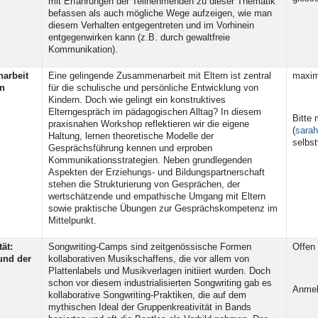
mit Erfahrungen der Teilnehmenden zu dieser Thematik
befassen als auch mögliche Wege aufzeigen, wie man
diesem Verhalten entgegentreten und im Vorhinein
entgegenwirken kann (z.B. durch gewaltfreie
Kommunikation).
narbeit
Eine gelingende Zusammenarbeit mit Eltern ist zentral
maxim
en
für die schulische und persönliche Entwicklung von
Kindern. Doch wie gelingt ein konstruktives
Elterngespräch im pädagogischen Alltag? In diesem
Bitte 
praxisnahen Workshop reflektieren wir die eigene
(
sarah
Haltung, lernen theoretische Modelle der
selbs
Gesprächsführung kennen und erproben
Kommunikationsstrategien. Neben grundlegenden
Aspekten der Erziehungs- und Bildungspartnerschaft
stehen die Strukturierung von Gesprächen, der
wertschätzende und empathische Umgang mit Eltern
sowie praktische Übungen zur Gesprächskompetenz im
Mittelpunkt.
ät:
Songwriting-Camps sind zeitgenössische Formen
Offen 
und der
kollaborativen Musikschaffens, die vor allem von
Plattenlabels und Musikverlagen initiiert wurden. Doch
schon vor diesem industrialisierten Songwriting gab es
Anmel
kollaborative Songwriting-Praktiken, die auf dem
mythischen Ideal der Gruppenkreativität in Bands