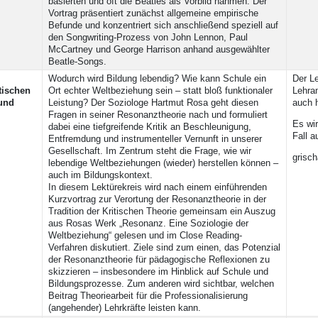
basierten und oft die Beatles als Vorbild nahmen. Der
Vortrag präsentiert zunächst allgemeine empirische
Befunde und konzentriert sich anschließend speziell auf
den Songwriting-Prozess von John Lennon, Paul
McCartney und George Harrison anhand ausgewählter
Beatle-Songs.
Wodurch wird Bildung lebendig? Wie kann Schule ein
Der Le
tischen
Ort echter Weltbeziehung sein – statt bloß funktionaler
Lehra
und
Leistung? Der Soziologe Hartmut Rosa geht diesen
auch 
Fragen in seiner Resonanztheorie nach und formuliert
Es wir
dabei eine tiefgreifende Kritik an Beschleunigung,
Fall 
Entfremdung und instrumenteller Vernunft in unserer
Gesellschaft. Im Zentrum steht die Frage, wie wir
grisc
lebendige Weltbeziehungen (wieder) herstellen können –
auch im Bildungskontext.
In diesem Lektürekreis wird nach einem einführenden
Kurzvortrag zur Verortung der Resonanztheorie in der
Tradition der Kritischen Theorie gemeinsam ein Auszug
aus Rosas Werk „Resonanz. Eine Soziologie der
Weltbeziehung“ gelesen und im Close Reading-
Verfahren diskutiert. Ziele sind zum einen, das Potenzial
der Resonanztheorie für pädagogische Reflexionen zu
skizzieren – insbesondere im Hinblick auf Schule und
Bildungsprozesse. Zum anderen wird sichtbar, welchen
Beitrag Theoriearbeit für die Professionalisierung
(angehender) Lehrkräfte leisten kann.