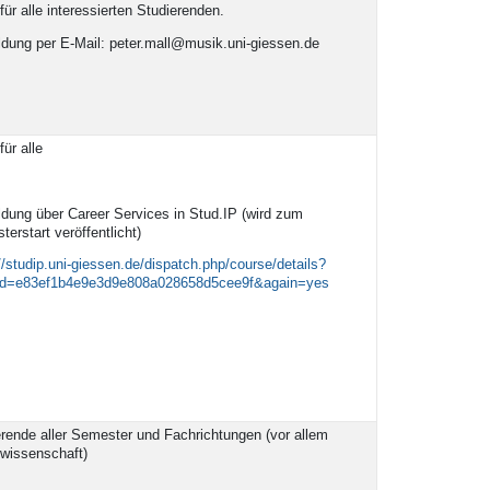
für alle interessierten Studierenden.
dung per E-Mail: peter.mall@musik.uni-giessen.de
für alle
dung über Career Services in Stud.IP (wird zum
erstart veröffentlicht)
//studip.uni-giessen.de/dispatch.php/course/details?
d=e83ef1b4e9e3d9e808a028658d5cee9f&again=yes
rende aller Semester und Fachrichtungen (vor allem
kwissenschaft)