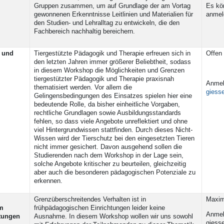
Gruppen zusammen, um auf Grundlage der am Vortag
Es kö
gewonnenen Erkenntnisse Leitlinien und Materialien für
anme
den Studien- und Lehralltag zu entwickeln, die den
Fachbereich nachhaltig bereichern.
 und
Tiergestützte Pädagogik und Therapie erfreuen sich in
Offen 
den letzten Jahren immer größerer Beliebtheit, sodass
in diesem Workshop die Möglichkeiten und Grenzen
tiergestützter Pädagogik und Therapie praxisnah
Anmel
thematisiert werden. Vor allem die
giess
Gelingensbedingungen des Einsatzes spielen hier eine
bedeutende Rolle, da bisher einheitliche Vorgaben,
rechtliche Grundlagen sowie Ausbildungsstandards
fehlen, so dass viele Angebote unreflektiert und ohne
viel Hintergrundwissen stattfinden. Durch dieses Nicht-
Wissen wird der Tierschutz bei den eingesetzten Tieren
nicht immer gesichert. Davon ausgehend sollen die
Studierenden nach dem Workshop in der Lage sein,
solche Angebote kritischer zu beurteilen, gleichzeitig
aber auch die besonderen pädagogischen Potenziale zu
erkennen.
Grenzüberschreitendes Verhalten ist in
Maxim
m
frühpädagogischen Einrichtungen leider keine
Anmel
htungen
Ausnahme. In diesem Workshop wollen wir uns sowohl
giess