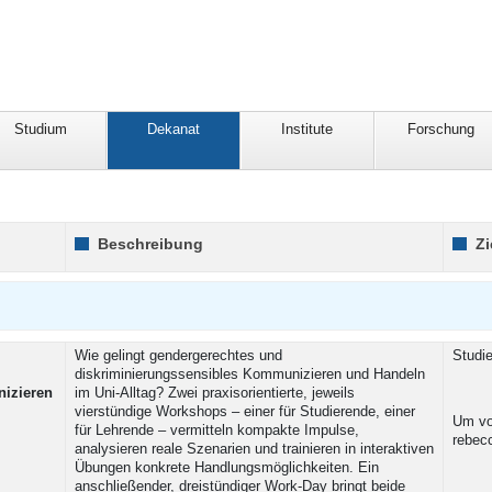
Studium
Dekanat
Institute
Forschung
Beschreibung
Z
Wie gelingt gendergerechtes und
Studi
diskriminierungssensibles Kommunizieren und Handeln
izieren
im Uni-Alltag? Zwei praxisorientierte, jeweils
vierstündige Workshops – einer für Studierende, einer
Um vo
für Lehrende – vermitteln kompakte Impulse,
rebec
analysieren reale Szenarien und trainieren in interaktiven
Übungen konkrete Handlungsmöglichkeiten. Ein
anschließender, dreistündiger Work-Day bringt beide