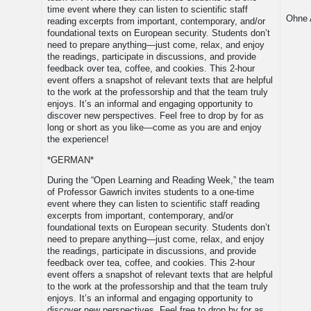
time event where they can listen to scientific staff
Ohne
reading excerpts from important, contemporary, and/or
foundational texts on European security. Students don’t
need to prepare anything—just come, relax, and enjoy
the readings, participate in discussions, and provide
feedback over tea, coffee, and cookies. This 2-hour
event offers a snapshot of relevant texts that are helpful
to the work at the professorship and that the team truly
enjoys. It’s an informal and engaging opportunity to
discover new perspectives. Feel free to drop by for as
long or short as you like—come as you are and enjoy
the experience!
*GERMAN*
During the “Open Learning and Reading Week,” the team
of Professor Gawrich invites students to a one-time
event where they can listen to scientific staff reading
excerpts from important, contemporary, and/or
foundational texts on European security. Students don’t
need to prepare anything—just come, relax, and enjoy
the readings, participate in discussions, and provide
feedback over tea, coffee, and cookies. This 2-hour
event offers a snapshot of relevant texts that are helpful
to the work at the professorship and that the team truly
enjoys. It’s an informal and engaging opportunity to
discover new perspectives. Feel free to drop by for as