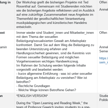
ldung in
Der Workshop greift die bisherigen Projekte mit Ted
Offen 
Rosenthal auf. Gemeinsam mit Studierenden möchten
Anmel
wie die bisherigen Angebote reflektieren und im Ausblick
auf eine zukünftige Zusammenarbeit neue Angebote im
Themenfeld der gesellschaftlichen Verantwortung
musikpädagogischen und künstlerischen Handelns
entwickeln.
ext
Immer wieder sind Student_innen und Mitarbeiter_innen
Offen 
mit dem Thema der sexuellen
Belästigung/sexualisierten Gewalt am Arbeitsplatz
konfrontiert. Damit Sie auf dem Weg die Belästigung zu
jamin
Anmel
beenden Unterstützung erfahren und
Semest
Handlungssicherheit gewinnen, sind die Kenntnis von
Formen sexueller Belästigung und möglichen
https:
Vorgehensweisen wichtiges Handwerkszeug.
sem_i
Im Rahmen der Schulung werden folgende Inhalte
vorgestellt und bearbeitet werden:
- kurze allgemeine Einführung - was ist unter sexueller
Belästigung am Arbeitsplatz zu verstehen? Wer ist
betroffen?
- Rechtliche Grundlagen
- Welche Wege können Betroffene Gehen?
an
*ENGLISH VERSION*
Studie
Politi
During the "Open Learning and Reading Week," the
team of Professor Gawrich invites students to a one-