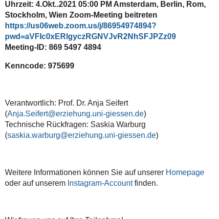
Uhrzeit: 4.Okt..2021 05:00 PM Amsterdam, Berlin, Rom,
Stockholm, Wien Zoom-Meeting beitreten
https://us06web.zoom.us/j/86954974894?
pwd=aVFIc0xERlgyczRGNVJvR2NhSFJPZz09
Meeting-ID: 869 5497 4894
Kenncode: 975699
Verantwortlich: Prof. Dr. Anja Seifert
(
Anja.Seifert@erziehung.uni-giessen.de
)
Technische Rückfragen: Saskia Warburg
(
saskia.warburg@erziehung.uni-giessen.de
)
Weitere Informationen können Sie auf unserer
Homepage
oder auf unserem
Instagram-Account
finden.