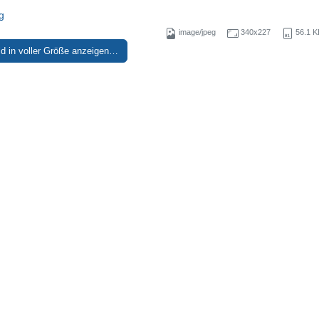
g
image/jpeg
340x227
56.1 K
ld in voller Größe anzeigen…