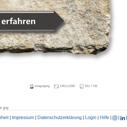
image/jpeg
1361x1588
501.7 KB
e.jpg
iheit
|
Impressum
|
Datenschutzerklärung
|
Login
|
Hilfe
|
|