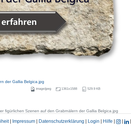
n der Gallia Belgica.jpg
image/jpeg
1361x1588
529.9 KB
der figürlichen Szenen auf den Grabmälern der Gallia Belgica.jpg
iheit
|
Impressum
|
Datenschutzerklärung
|
Login
|
Hilfe
|
|