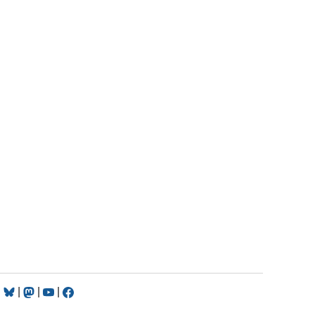
|
|
|
|