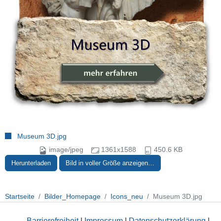
Museum 3D.jpg
image/jpeg
1361x1588
450.6 KB
Herunterladen
Bild in voller Größe anzeigen…
Startseite
Bilder_Homepage
Icons_neu
Museum 3D.jpg
Barrierefreiheit
|
Impressum
|
Datenschutzerklärung
|