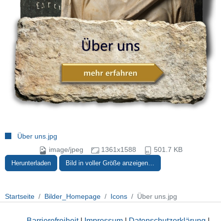
Über uns.jpg
image/jpeg
1361x1588
501.7 KB
Herunterladen
Bild in voller Größe anzeigen…
Startseite
Bilder_Homepage
Icons
Über uns.jpg
Barrierefreiheit
|
Impressum
|
Datenschutzerklärung
|