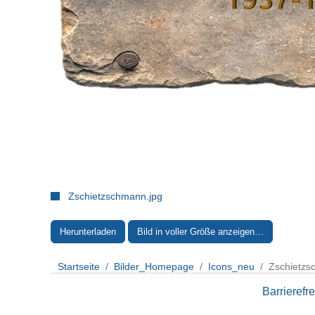
Zschietzschmann.jpg
Herunterladen
Bild in voller Größe anzeigen…
Startseite
Bilder_Homepage
Icons_neu
Zschietzs
Barrierefre