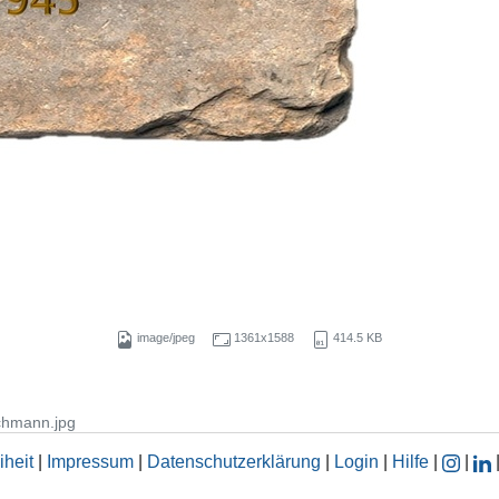
image/jpeg
1361x1588
414.5 KB
chmann.jpg
iheit
|
Impressum
|
Datenschutzerklärung
|
Login
|
Hilfe
|
|