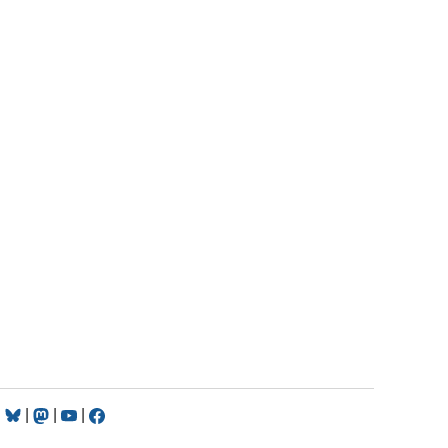
|
|
|
|