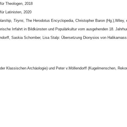
 für Theologen, 2018
für Latinisten, 2020
arship, Tiryns,
The Herodotus Encyclopedia, Christopher Baron (Hg.),Wiley, 
rische Irrfahrt in Bildkünsten und Populärkultur vom ausgehenden 18. Jahrhun
dorff, Saskia Schomber, Lisa Stalp: Übersetzung Dionysios von Halikarnass
ch der Klassischen Archäologie) und Peter v.Möllendorff (Kugelmenschen, Rek