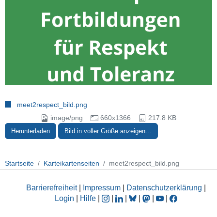
meet2respect_bild.png
image/png
660x1366
217.8 KB
Herunterladen
Bild in voller Größe anzeigen…
Startseite
Karteikartenseiten
meet2respect_bild.png
Barrierefreiheit
|
Impressum
|
Datenschutzerklärung
|
Login
|
Hilfe
|
|
|
|
|
|